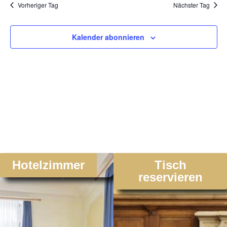
Na
Vorheriger Tag
Nächster Tag
und
Ansic
Kalender abonnieren
Navig
Hotelzimmer
Tisch
reservieren