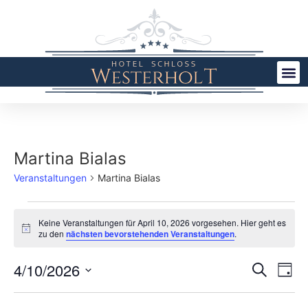
Martina Bialas
Veranstaltungen
Martina Bialas
Keine Veranstaltungen für April 10, 2026 vorgesehen. Hier geht es
Hinweis
zu den
nächsten bevorstehenden Veranstaltungen
.
Veran
Ve
4/10/2026
Suche
Tag
Datum
An
Such
wählen.