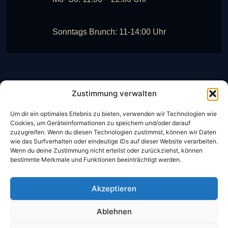
Sonntags Brunch: 11-14:00 Uhr
Zustimmung verwalten
Um dir ein optimales Erlebnis zu bieten, verwenden wir Technologien wie
Cookies, um Geräteinformationen zu speichern und/oder darauf
zuzugreifen. Wenn du diesen Technologien zustimmst, können wir Daten
wie das Surfverhalten oder eindeutige IDs auf dieser Website verarbeiten.
Wenn du deine Zustimmung nicht erteilst oder zurückziehst, können
CheckIn:
14:00 Uhr
bestimmte Merkmale und Funktionen beeinträchtigt werden.
CheckOut:
10:00 Uhr
Frühstück
Akzeptieren
Ablehnen
Mo- Sa:
06:30 – 10:00 Uhr