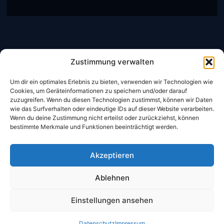
Zustimmung verwalten
Um dir ein optimales Erlebnis zu bieten, verwenden wir Technologien wie
Cookies, um Geräteinformationen zu speichern und/oder darauf
zuzugreifen. Wenn du diesen Technologien zustimmst, können wir Daten
wie das Surfverhalten oder eindeutige IDs auf dieser Website verarbeiten.
CheckIn:
14:00 Uhr
Wenn du deine Zustimmung nicht erteilst oder zurückziehst, können
CheckOut:
10:00 Uhr
bestimmte Merkmale und Funktionen beeinträchtigt werden.
Frühstück
Akzeptieren
Mo- Sa:
06:30 – 10:00 Uhr
Ablehnen
Sonntag:
07:00 – 10:30 Uhr
Einstellungen ansehen
Datenschutz
Impressum