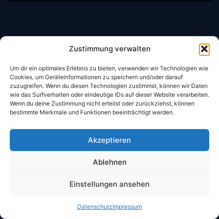
Zustimmung verwalten
Um dir ein optimales Erlebnis zu bieten, verwenden wir Technologien wie
Cookies, um Geräteinformationen zu speichern und/oder darauf
zuzugreifen. Wenn du diesen Technologien zustimmst, können wir Daten
CheckIn:
14:00 Uhr
wie das Surfverhalten oder eindeutige IDs auf dieser Website verarbeiten.
CheckOut:
10:00 Uhr
Wenn du deine Zustimmung nicht erteilst oder zurückziehst, können
bestimmte Merkmale und Funktionen beeinträchtigt werden.
Frühstück
Akzeptieren
Mo- Sa:
06:30 – 10:00 Uhr
Ablehnen
Sonntag:
07:00 – 10:30 Uhr
Einstellungen ansehen
Datenschutz
Impressum