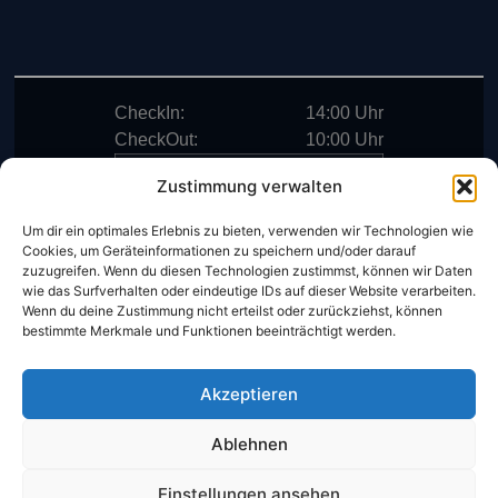
CheckIn:
14:00 Uhr
CheckOut:
10:00 Uhr
Frühstück
Zustimmung verwalten
Um dir ein optimales Erlebnis zu bieten, verwenden wir Technologien wie
Mo- Sa:
06:30 – 10:00 Uhr
Cookies, um Geräteinformationen zu speichern und/oder darauf
zuzugreifen. Wenn du diesen Technologien zustimmst, können wir Daten
wie das Surfverhalten oder eindeutige IDs auf dieser Website verarbeiten.
Sonntag:
07:00 – 10:30 Uhr
Wenn du deine Zustimmung nicht erteilst oder zurückziehst, können
bestimmte Merkmale und Funktionen beeinträchtigt werden.
Akzeptieren
Ablehnen
Einstellungen ansehen