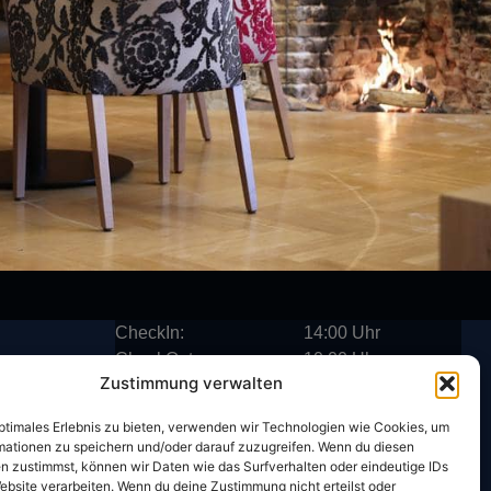
CheckIn:
14:00 Uhr
CheckOut:
10:00 Uhr
Zustimmung verwalten
Frühstück
optimales Erlebnis zu bieten, verwenden wir Technologien wie Cookies, um
 148 940
mationen zu speichern und/oder darauf zuzugreifen. Wenn du diesen
Mo- Sa:
06:30 – 10:00 Uhr
 148 444
n zustimmst, können wir Daten wie das Surfverhalten oder eindeutige IDs
ebsite verarbeiten. Wenn du deine Zustimmung nicht erteilst oder