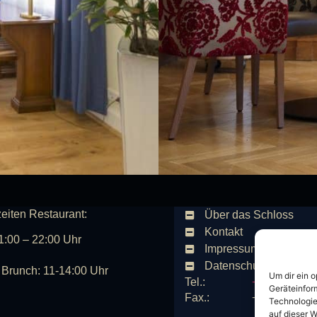
eiten Restaurant:
Über das Schloss
Kontakt
1:00 – 22:00 Uhr
Impressum
Datenschutz
Brunch: 11-14:00 Uhr
Um dir ein 
Tel.:
+49 (0)209 /
Geräteinfor
Fax.:
+49 (0)209 /
Technologie
auf dieser W