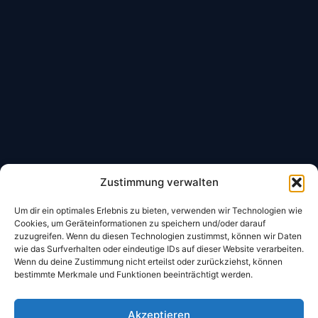
Zustimmung verwalten
Um dir ein optimales Erlebnis zu bieten, verwenden wir Technologien wie
Öffnungszeiten Restaurant:
Cookies, um Geräteinformationen zu speichern und/oder darauf
zuzugreifen. Wenn du diesen Technologien zustimmst, können wir Daten
wie das Surfverhalten oder eindeutige IDs auf dieser Website verarbeiten.
Mo- So: 11:00 – 22:00 Uhr
Wenn du deine Zustimmung nicht erteilst oder zurückziehst, können
bestimmte Merkmale und Funktionen beeinträchtigt werden.
Sonntags Brunch: 11-14:00 Uhr
Akzeptieren