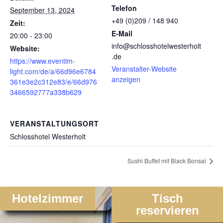
Telefon
September 13, 2024
+49 (0)209 / 148 940
Zeit:
E-Mail
20:00 - 23:00
info@schlosshotelwesterholt
Website:
.de
https://www.eventim-
Veranstalter-Website
light.com/de/a/66d96e6784
anzeigen
361e3e2c312e83/e/66d976
3466592777a338b629
VERANSTALTUNGSORT
Schlosshotel Westerholt
Sushi Buffet mit Black Bonsai
Hotelzimmer
Tisch
reservieren